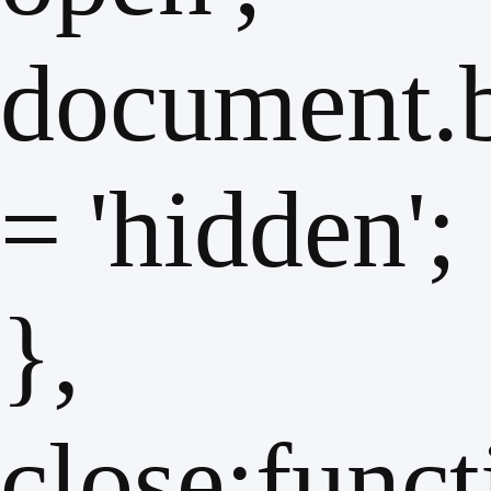
document.b
= 'hidden';
},
close:funct