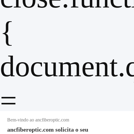
{
document.q
=
Bem-vindo ao ancfiberoptic.com
ancfiberoptic.com solicita o seu