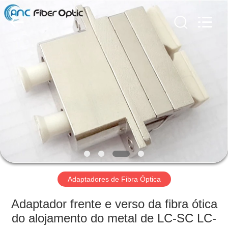
fibra
óptica
fornecedor.
Copyright
©
2019
-
2025
CASA
ancfiberoptic.com.
All
Rights
Reserved.
Developed
PRODUTOS
by
ECER
SOBRE
NÓS
EXCURSÃO
DA
Adaptadores de Fibra Óptica
FÁBRICA
Adaptador frente e verso da fibra ótica
do alojamento do metal de LC-SC LC-