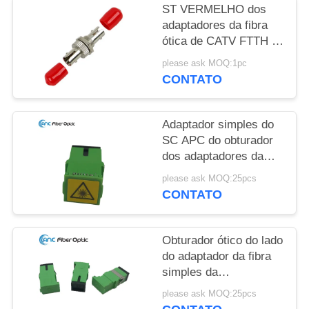
ST VERMELHO dos
adaptadores da fibra
ótica de CATV FTTH à
palavra simples do ST
please ask MOQ:1pc
liga de zinco
CONTATO
Adaptador simples do
SC APC do obturador
dos adaptadores da
fibra ótica da
please ask MOQ:25pcs
manutenção
CONTATO
programada Flangeless
auto
Obturador ótico do lado
do adaptador da fibra
simples da
manutenção
please ask MOQ:25pcs
programada do SC