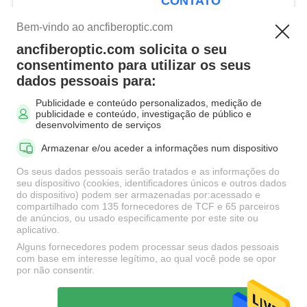
CONTATO
APC sem flange
Bem-vindo ao ancfiberoptic.com
ancfiberoptic.com solicita o seu
Categorias populares
Todos
consentimento para utilizar os seus
dados pessoais para:
Publicidade e conteúdo personalizados, medição de
Mpo Cabo de fibra
Cabo de fibra óptica
publicidade e conteúdo, investigação de público e
óptica
Patch
desenvolvimento de serviços
Armazenar e/ou aceder a informações num dispositivo
Adaptadores de Fibra
Conectores do cabo
Os seus dados pessoais serão tratados e as informações do
Óptica
de remendo da fibra
seu dispositivo (cookies, identificadores únicos e outros dados
do dispositivo) podem ser armazenadas por:acessado e
compartilhado com 135 fornecedores de TCF e 65 parceiros
Atenuador da fibra
de anúncios, ou usado especificamente por este site ou
Fibra Óptica Pigtail
aplicativo.
óptica
Alguns fornecedores podem processar seus dados pessoais
com base em interesse legítimo, ao qual você pode se opor
por não consentir.
Fibra Óptica Splitter
Cabo de fibra óptica