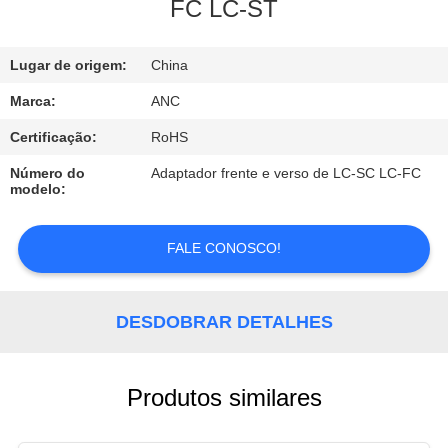
CONTROLE
FC LC-ST
DA
Lugar de origem:
China
QUALIDADE
Marca:
ANC
CONTACTE-
Certificação:
RoHS
NOS
Número do
Adaptador frente e verso de LC-SC LC-FC
modelo:
NOTÍCIA
FALE CONOSCO!
CASOS
DESDOBRAR DETALHES
NEWS
Produtos similares