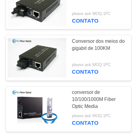
please ask MOQ:1PC
CONTATO
33
Fibra Óptica Pigtail
Conversor dos meios do
gigabit de 100KM
please ask MOQ:1PC
CONTATO
23
conversor de
Atenuador da fibra
10/100/1000M Fiber
Optic Media
óptica
please ask MOQ:1PC
CONTATO