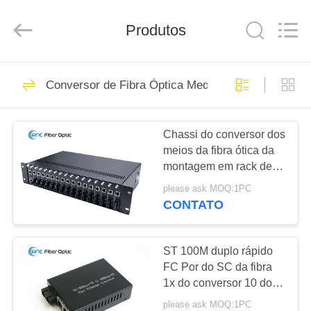
fornecedor.
Copyright
©
Produtos
2019
-
2024
ancfiberoptic.com.
All
CASA
37
Rights
Reserved.
Conversor de Fibra Óptica Media
Developed
Mpo Cabo de fibra
by
ECER
PRODUTOS
óptica
Chassi do conversor dos
meios da fibra ótica da
SOBRE
montagem em rack de
NÓS
FTTX entalhes de 19
please ask MOQ:1PC
polegadas 2U 14 ou 16
CONTATO
entalhes
69
EXCURSÃO
Cabo de fibra óptica
DA
ST 100M duplo rápido
FC Por do SC da fibra
FÁBRICA
Patch
1x do conversor 10 dos
meios dos ethernet da
please ask MOQ:1PC