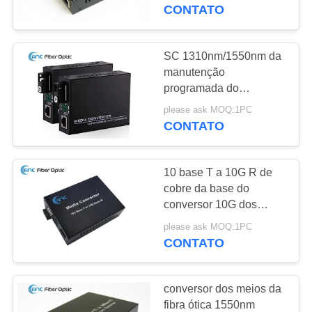
CONTROLE
fibra ao RJ45
CONTATO
DA
QUALIDADE
SC 1310nm/1550nm da
51
manutenção
Adaptadores de
programada do
CONTACTE-
conversor de 10 100
Fibra Óptica
please ask MOQ:1PC
NOS
porto 1000M do único
CONTATO
meios da fibra ótica
NOTÍCIA
10 base T a 10G R de
cobre da base do
CASOS
conversor 10G dos
28
meios da fibra ótica do
please ask MOQ:1PC
Conectores do cabo
gigabit
CONTATO
NEWS
de remendo da fibra
conversor dos meios da
fibra ótica 1550nm