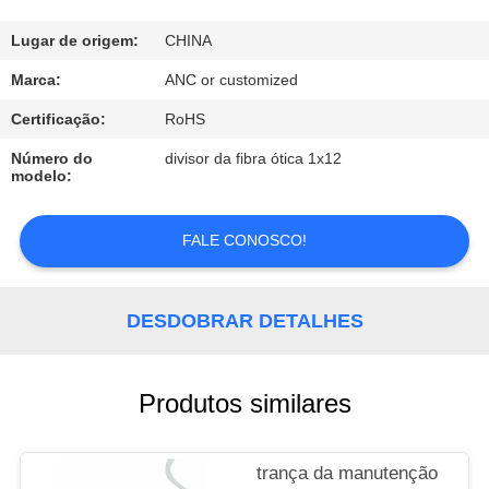
CONTROLE
DA
Lugar de origem:
CHINA
QUALIDADE
Marca:
ANC or customized
Certificação:
RoHS
CONTACTE-
Número do
divisor da fibra ótica 1x12
modelo:
NOS
FALE CONOSCO!
NOTÍCIA
CASOS
DESDOBRAR DETALHES
NEWS
Produtos similares
trança da manutenção