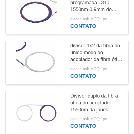
programada 1310
1550nm 0.9mm do
divisor da fibra ótica de
please ask MOQ:1pc
1x2 FBT sem conector
CONTATO
divisor 1x2 da fibra do
único modo do
acoplador da fibra ótica
de 1550nm FBT
please ask MOQ:1pc
CONTATO
Divisor duplo da fibra
ótica do acoplador
1550nm da janela
Singlemode
please ask MOQ:1pc
CONTATO