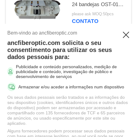
24 bandejas OST-010
da tala da fibra ótica do
please ask MOQ:50pcs
núcleo
CONTATO
Bem-vindo ao ancfiberoptic.com
ancfiberoptic.com solicita o seu
Categorias populares
Todos
consentimento para utilizar os seus
dados pessoais para:
Publicidade e conteúdo personalizados, medição de
Mpo Cabo de fibra
Cabo de fibra óptica
publicidade e conteúdo, investigação de público e
óptica
Patch
desenvolvimento de serviços
Armazenar e/ou aceder a informações num dispositivo
Adaptadores de Fibra
Conectores do cabo
Os seus dados pessoais serão tratados e as informações do
Óptica
de remendo da fibra
seu dispositivo (cookies, identificadores únicos e outros dados
do dispositivo) podem ser armazenadas por:acessado e
compartilhado com 135 fornecedores de TCF e 65 parceiros
Atenuador da fibra
de anúncios, ou usado especificamente por este site ou
Fibra Óptica Pigtail
aplicativo.
óptica
Alguns fornecedores podem processar seus dados pessoais
com base em interesse legítimo, ao qual você pode se opor