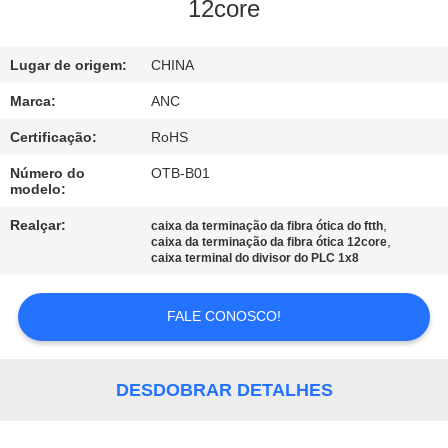
CONTROLE
12core
DA
Lugar de origem:
CHINA
QUALIDADE
Marca:
ANC
CONTACTE-
Certificação:
RoHS
NOS
Número do
OTB-B01
modelo:
NOTÍCIA
Realçar:
,
caixa da terminação da fibra ótica do ftth
,
caixa da terminação da fibra ótica 12core
caixa terminal do divisor do PLC 1x8
CASOS
FALE CONOSCO!
NEWS
DESDOBRAR DETALHES