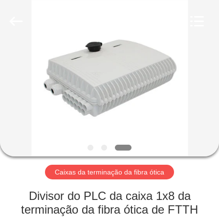
fibra
ótica
fornecedor.
Copyright
©
2019
-
2025
CASA
ancfiberoptic.com.
All
Rights
Reserved.
Developed
PRODUTOS
by
ECER
SOBRE
NÓS
EXCURSÃO
DA
Caixas da terminação da fibra ótica
FÁBRICA
Divisor do PLC da caixa 1x8 da
terminação da fibra ótica de FTTH