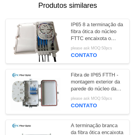
Produtos similares
IP65 8 a terminação da
fibra ótica do núcleo
FTTC encaixota o
divisor do PLC 1x8
please ask MOQ:50pcs
CONTATO
Fibra de IP65 FTTH -
montagem exterior da
parede do núcleo das
caixas 4 da terminação
please ask MOQ:50pcs
do cabo ótico
CONTATO
A terminação branca
da fibra ótica encaixota