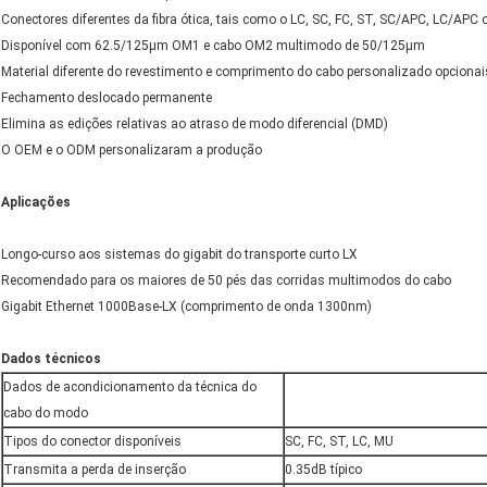
Conectores diferentes da fibra ótica, tais como o LC, SC, FC, ST, SC/APC, LC/APC 
Disponível com 62.5/125µm OM1 e cabo OM2 multimodo de 50/125µm
Material diferente do revestimento e comprimento do cabo personalizado opcionai
Fechamento deslocado permanente
Elimina as edições relativas ao atraso de modo diferencial (DMD)
O OEM e o ODM personalizaram a produção
Aplicações
Longo-curso aos sistemas do gigabit do transporte curto LX
Recomendado para os maiores de 50 pés das corridas multimodos do cabo
Gigabit Ethernet 1000Base-LX (comprimento de onda 1300nm)
Dados técnicos
Dados de acondicionamento da técnica do
cabo do modo
Tipos do conector disponíveis
SC, FC, ST, LC, MU
Transmita a perda de inserção
0.35dB típico