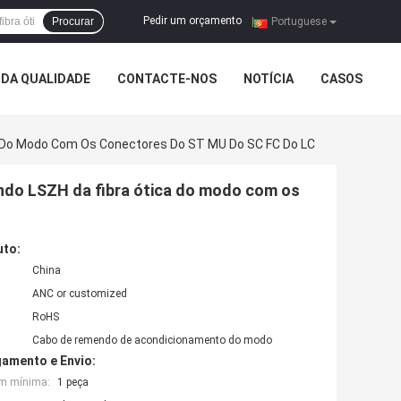
Pedir um orçamento
Procurar
|
Portuguese
DA QUALIDADE
CONTACTE-NOS
NOTÍCIA
CASOS
 Do Modo Com Os Conectores Do ST MU Do SC FC Do LC
do LSZH da fibra ótica do modo com os
uto:
China
ANC or customized
RoHS
Cabo de remendo de acondicionamento do modo
amento e Envio:
em mínima:
1 peça