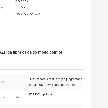
please ask
agem:
1 pc/saco
1000 PCS POR DIA
ZH da fibra ótica do modo com os
9/125μm para a manutenção programada
ibra:
e o OM1, OM2, OM3 para multimodo
LSZH, PVC opcional
imento do cabo: