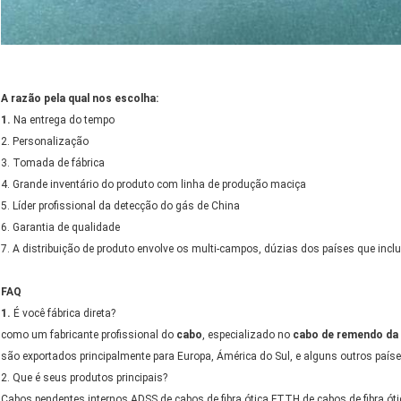
A razão pela qual nos escolha:
1.
Na entrega do tempo
2. Personalização
3. Tomada de fábrica
4. Grande inventário do produto com linha de produção maciça
5. Líder profissional da detecção do gás de China
6. Garantia de qualidade
7. A distribuição de produto envolve os multi-campos, dúzias dos países que inc
FAQ
1.
É você fábrica direta?
como um fabricante profissional do
cabo
, especializado no
cabo de remendo da f
são exportados principalmente para Europa, Ámérica do Sul, e alguns outros paíse
2. Que é seus produtos principais?
Cabos pendentes internos ADSS de cabos de fibra ótica FTTH de cabos de fibra óti