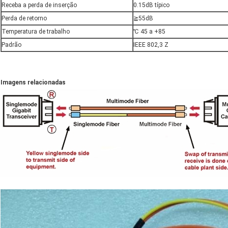
Receba a perda de inserção
0.15dB típico
Perda de retorno
≧55dB
Temperatura de trabalho
℃ 45 a +85
Padrão
IEEE 802,3 Z
Imagens relacionadas