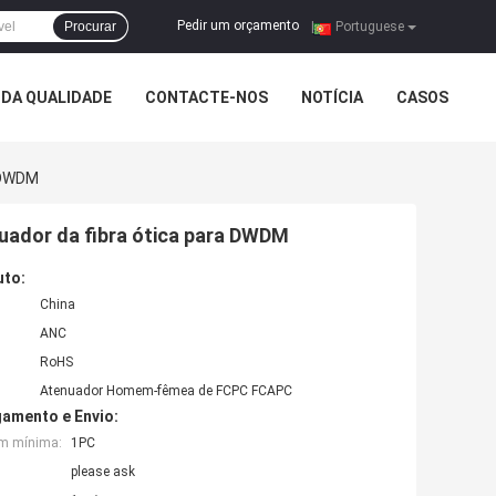
Pedir um orçamento
Procurar
|
Portuguese
DA QUALIDADE
CONTACTE-NOS
NOTÍCIA
CASOS
 DWDM
ador da fibra ótica para DWDM
uto:
China
ANC
RoHS
Atenuador Homem-fêmea de FCPC FCAPC
amento e Envio:
em mínima:
1PC
please ask