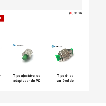
(
0
/ 3000)
-
Tipo ajustável do
Tipo ótico
adaptador do PC
variável do
FC APC do
adaptador de
a
atenuador FC da
único modo do
fibra do único
atenuador do SC
u
modo da mão
APC Voa do PC do
VOA
SC