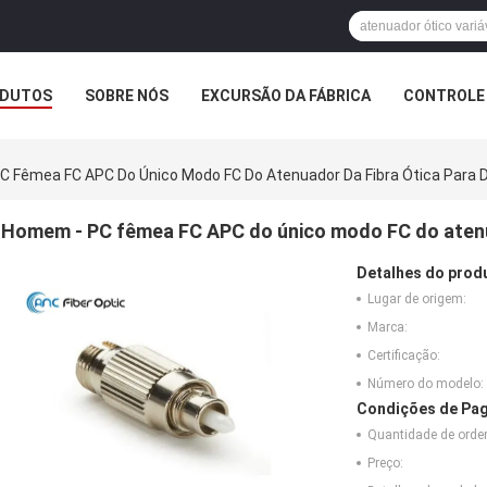
DUTOS
SOBRE NÓS
EXCURSÃO DA FÁBRICA
CONTROLE 
C Fêmea FC APC Do Único Modo FC Do Atenuador Da Fibra Ótica Para
Homem - PC fêmea FC APC do único modo FC do atenu
Detalhes do prod
Lugar de origem:
Marca:
Certificação:
Número do modelo:
Condições de Pag
Quantidade de ord
Preço: