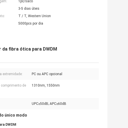
agem:
1pc/saco
3-5 dias úteis
to:
T / T, Western Union
5000pcs por dia
 da fibra ótica para DWDM
a extremidade:
PC ou APC opcional
o comprimento de
1310nm, 1550nm
UPC≥50dB; APC≥60dB
 do único modo
para DWDM