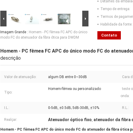
Detalhes da embal
Tempo de entrega:
Termos de pagamen
Habilidade da fonte:
Imagem Grande :
Homem - PC fêmea FC APC do único
Contato
modo FC do atenuador da fibra ótica para DWDM
Homem - PC fêmea FC APC do único modo FC do atenuador
descrição
Valor de atenuação:
algum DB entre 0~30dB
Cara d
Homem-fêmea ou personalizado
teste 
Tipo:
onda:
I.L.:
0-5dB, ±0.5dB; 5dB-30dB, ±10%
R.L.:
Atenuador óptico fixo
atenuador da fibra
Realçar:
,
Homem - PC fêmea FC APC do único modo FC do atenuador da fibra ótica 