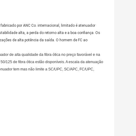
bricado por ANC Co. internacional, limitado é atenuador
tabilidade alta, a perda do retorno alta e a boa confiança. Os
cações de alta potência da saída. O homem de FC ao
dor de alta qualidade da fibra ótica no preço favorável e na
0/125 de fibra ótica estão disponíveis. A escala da atenuação
 atenuador tem mas não limite a SC/UPC, SC/APC, FC/UPC,