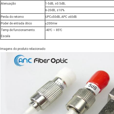
Atenuação
1-5dB, ±0.5dB;
6-20dB, ±10%
Perda do retorno
UPC≥50dB; APC ≥60dB
Poder de entrada ótico
≤200mw
Temp de funcionamento.
-40℃ ~ 85℃
Escala
Imagens do produto relacionado