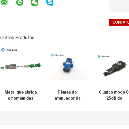
Outros Produtos
Metal que abriga
Fêmea do
O único modo 0
o homem das
atenuador da
25dB do
peças do
fibra ótica do SC
atenuador
atenuador do SC
APC do PC do SC
plástico da fibr
da fibra ótica de
da rede ao
ótica do
PBT à fêmea
anteparo fixo
alojamento fixo
fêmea
a fêmea