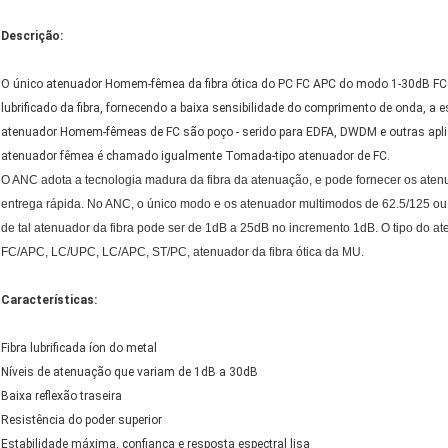
Descrição:
O único atenuador Homem-fêmea da fibra ótica do PC FC APC do modo 1-30dB FC fa
lubrificado da fibra, fornecendo a baixa sensibilidade do comprimento de onda, a es
atenuador Homem-fêmeas de FC são poço - serido para EDFA, DWDM e outras apli
atenuador fêmea é chamado igualmente Tomada-tipo atenuador de FC.
O ANC adota a tecnologia madura da fibra da atenuação, e pode fornecer os atenua
entrega rápida. No ANC, o único modo e os atenuador multimodos de 62.5/125 ou 5
de tal atenuador da fibra pode ser de 1dB a 25dB no incremento 1dB. O tipo do
FC/APC, LC/UPC, LC/APC, ST/PC, atenuador da fibra ótica da MU.
Características:
Fibra lubrificada íon do metal
Níveis de atenuação que variam de 1dB a 30dB
Baixa reflexão traseira
Resistência do poder superior
Estabilidade máxima, confiança e resposta espectral lisa