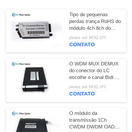
Tipo de pequenas
perdas trança RoHS do
módulo 4ch 8ch do
WDM MUX DEMUX
please ask MOQ:1PC
mini de 900um
CONTATO
complacente
O WDM MUX DEMUX
do conector do LC
escolhe o canal Bidi da
fibra 4 na embalagem
please ask MOQ:1PC
da caixa do ABS
CONTATO
O módulo da
transmissão 1Ch
CWDM DWDM OADM