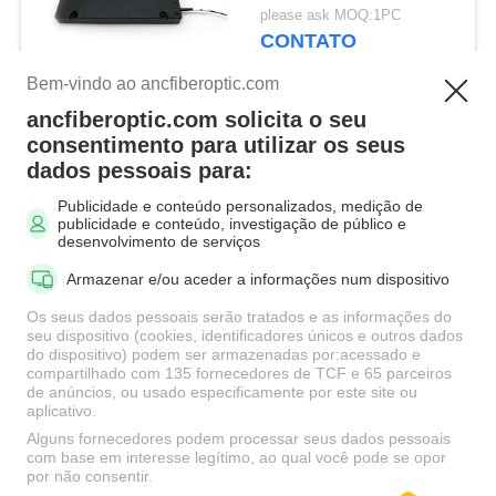
ótico
please ask MOQ:1PC
adiciona/Multiplexer da
CONTATO
gota
Bem-vindo ao ancfiberoptic.com
ancfiberoptic.com solicita o seu
Categorias populares
Todos
consentimento para utilizar os seus
dados pessoais para:
Publicidade e conteúdo personalizados, medição de
Mpo Cabo de fibra
Cabo de fibra óptica
publicidade e conteúdo, investigação de público e
óptica
Patch
desenvolvimento de serviços
Armazenar e/ou aceder a informações num dispositivo
Adaptadores de Fibra
Conectores do cabo
Os seus dados pessoais serão tratados e as informações do
Óptica
de remendo da fibra
seu dispositivo (cookies, identificadores únicos e outros dados
do dispositivo) podem ser armazenadas por:acessado e
compartilhado com 135 fornecedores de TCF e 65 parceiros
Atenuador da fibra
de anúncios, ou usado especificamente por este site ou
Fibra Óptica Pigtail
aplicativo.
óptica
Alguns fornecedores podem processar seus dados pessoais
com base em interesse legítimo, ao qual você pode se opor
por não consentir.
Fibra Óptica Splitter
Cabo de fibra óptica