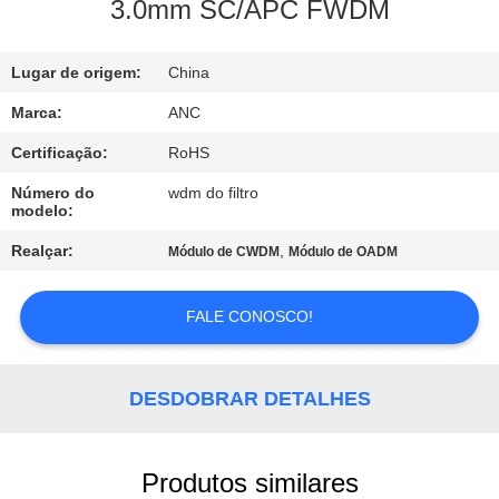
CONTROLE
3.0mm SC/APC FWDM
DA
Lugar de origem:
China
QUALIDADE
Marca:
ANC
CONTACTE-
Certificação:
RoHS
NOS
Número do
wdm do filtro
modelo:
NOTÍCIA
Realçar:
,
Módulo de CWDM
Módulo de OADM
FALE CONOSCO!
CASOS
NEWS
DESDOBRAR DETALHES
Produtos similares