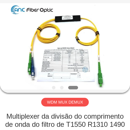
Copyright
©
2019
-
2025
ancfiberoptic.com.
All
Rights
CASA
Reserved.
Developed
by
ECER
PRODUTOS
SOBRE
NÓS
EXCURSÃO
DA
WDM MUX DEMUX
FÁBRICA
Multiplexer da divisão do comprimento
de onda do filtro de T1550 R1310 1490